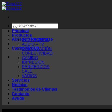
Saltar
al
contenido
Buscar
por:
Principal
Productos
Acceder / Registrarse
ACCESORIOS
AUDIO – TV
Carrito /
$
0,00
COMPUTACIÓN
CONECTIVIDAD
GAMING
IMPRESION
PERIFERICOS
SALE
VARIOS
Servicios
Noticias
Testimonios de Clientes
Contacto
Ayuda