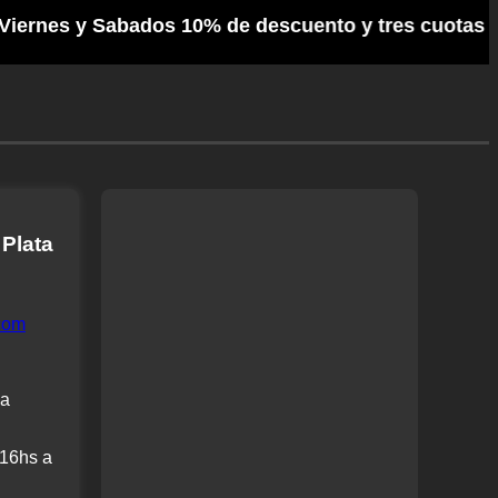
nes y Sabados 10% de descuento y tres cuotas France
 Plata
com
 a
 16hs a