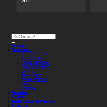
20hs
Buscar
por:
Principal
Productos
ACCESORIOS
AUDIO – TV
COMPUTACIÓN
CONECTIVIDAD
GAMING
IMPRESION
PERIFERICOS
SALE
VARIOS
Servicios
Noticias
Testimonios de Clientes
Contacto