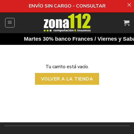
ENVÍO SIN CARGO - CONSULTAR
Saltar
al
contenido
Martes 30% banco Frances / Viernes y Sabad
Tu carrito está vacío.
VOLVER A LA TIENDA