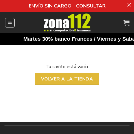
ENVÍO SIN CARGO - CONSULTAR
Saltar
al
contenido
Martes 30% banco Frances / Viernes y Sabad
Tu carrito está vacío.
VOLVER A LA TIENDA