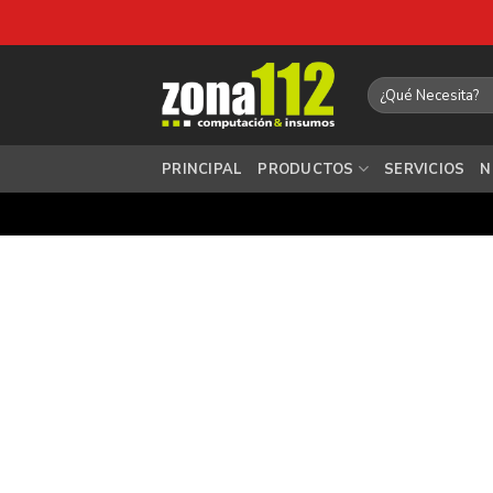
Saltar
al
Buscar
por:
contenido
PRINCIPAL
PRODUCTOS
SERVICIOS
N