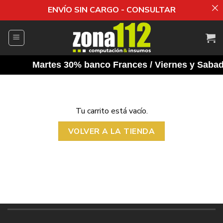
ENVÍO SIN CARGO - CONSULTAR
Saltar
al
contenido
Martes 30% banco Frances / Viernes y Sabado
Tu carrito está vacío.
VOLVER A LA TIENDA