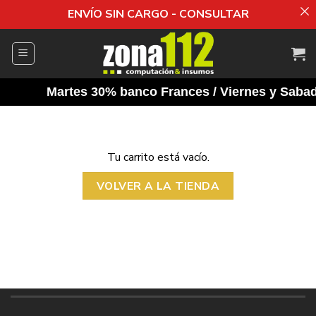
ENVÍO SIN CARGO - CONSULTAR
Saltar
al
contenido
Martes 30% banco Frances / Viernes y Sabado
Tu carrito está vacío.
VOLVER A LA TIENDA