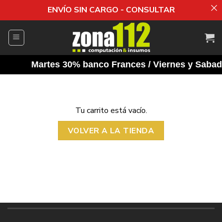
ENVÍO SIN CARGO - CONSULTAR
Saltar
al
contenido
Martes 30% banco Frances / Viernes y Sabado
Tu carrito está vacío.
VOLVER A LA TIENDA