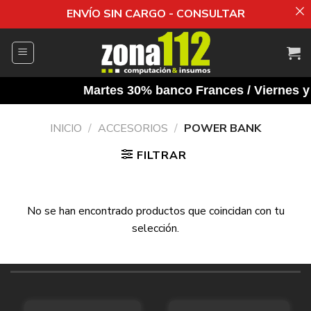
ENVÍO SIN CARGO - CONSULTAR
Saltar
al
contenido
Martes 30% banco Frances / Viernes y 
INICIO
/
ACCESORIOS
/
POWER BANK
FILTRAR
No se han encontrado productos que coincidan con tu
selección.