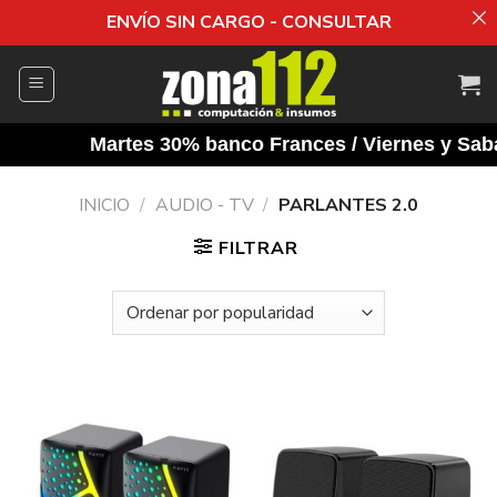
ENVÍO SIN CARGO - CONSULTAR
Saltar
al
contenido
Martes 30% banco Frances / Viernes y Sabad
INICIO
/
AUDIO - TV
/
PARLANTES 2.0
FILTRAR