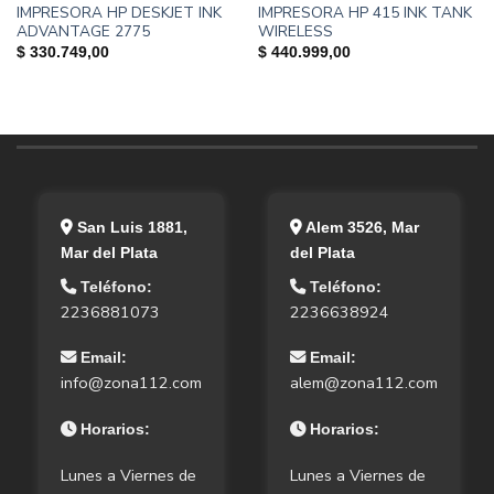
IMPRESORA HP DESKJET INK
IMPRESORA HP 415 INK TANK
ADVANTAGE 2775
WIRELESS
$
330.749,00
$
440.999,00
San Luis 1881,
Alem 3526, Mar
Mar del Plata
del Plata
Teléfono:
Teléfono:
2236881073
2236638924
Email:
Email:
info@zona112.com
alem@zona112.com
Horarios:
Horarios:
Lunes a Viernes de
Lunes a Viernes de