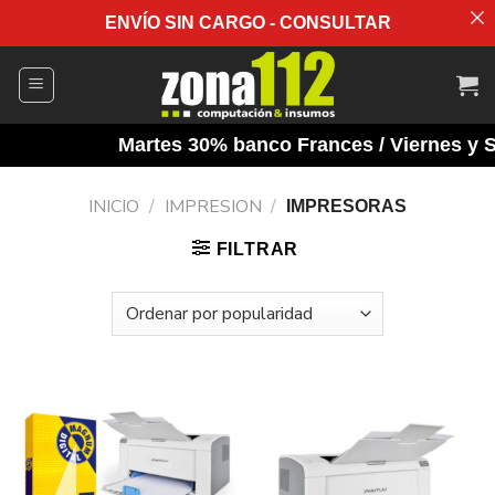
ENVÍO SIN CARGO - CONSULTAR
Saltar
al
contenido
Martes 30% banco Frances / Viernes y Sa
INICIO
/
IMPRESION
/
IMPRESORAS
FILTRAR