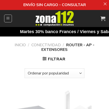
ENVÍO SIN CARGO - CONSULTAR
Saltar
al
contenido
Martes 30% banco Frances / Viernes y Sabad
INICIO
/
CONECTIVIDAD
/
ROUTER - AP -
EXTENSORES
FILTRAR