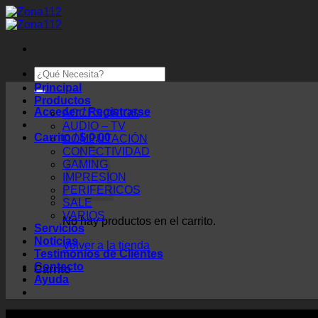
Saltar
al
contenido
Buscar
por:
Principal
Productos
Acceder / Registrarse
ACCESORIOS
AUDIO – TV
Carrito /
$
0,00
COMPUTACIÓN
CONECTIVIDAD
GAMING
IMPRESION
PERIFERICOS
SALE
VARIOS
No hay productos en el carrito.
Servicios
Noticias
Volver a la tienda
Testimonios de Clientes
Contacto
Carrito
Ayuda