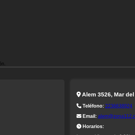
ón.
Alem 3526, Mar del
Teléfono:
2236638924
Email:
alem@zona112.
Horarios: