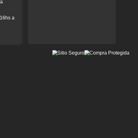
 a
 16hs a