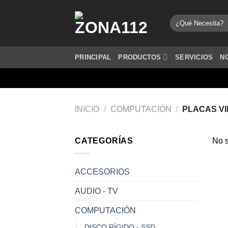
Saltar
al
Buscar
por:
contenido
PRINCIPAL
PRODUCTOS
SERVICIOS
N
INICIO
/
COMPUTACIÓN
/
PLACAS V
CATEGORÍAS
No s
ACCESORIOS
AUDIO - TV
COMPUTACIÓN
DISCO RÍGIDO - SSD