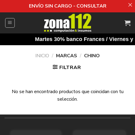
ENVÍO SIN CARGO - CONSULTAR
Saltar
al
contenido
Martes 30% banco Frances / Viernes y S
INICIO
/
MARCAS
/
CHINO
FILTRAR
No se han encontrado productos que coincidan con tu
selección.