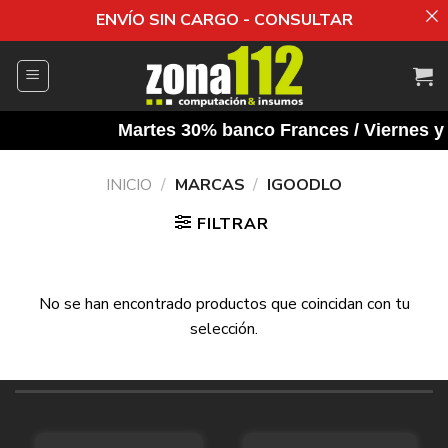
ENVÍO SIN CARGO - CONSULTAR
Saltar
al
contenido
Martes 30% banco Frances / Viernes y 
INICIO
/
MARCAS
/
IGOODLO
FILTRAR
No se han encontrado productos que coincidan con tu
selección.