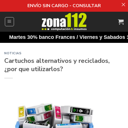
ENVÍO SIN CARGO - CONSULTAR
Saltar
al
contenido
artes 30% banco Frances / Viernes y Sabados 10% de 
NOTICIAS
Cartuchos alternativos y reciclados,
¿por que utilizarlos?