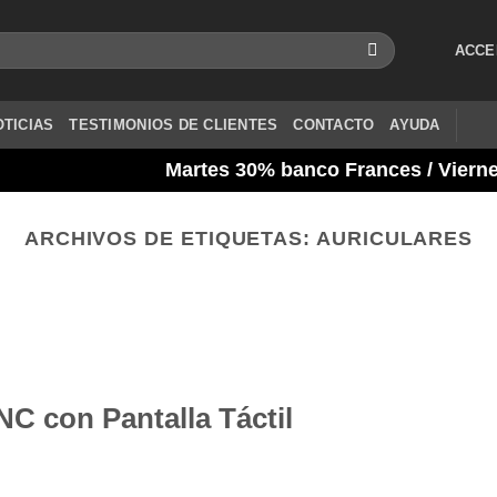
ACCE
OTICIAS
TESTIMONIOS DE CLIENTES
CONTACTO
AYUDA
Martes 30% banco Frances / Viernes y Sabado
ARCHIVOS DE ETIQUETAS:
AURICULARES
NOTICIAS
ARA INSTANTÁNEA
tantánea Kids y es el regalo perfecto para este día[...]
CONTINUAR LEYENDO
→
NC con Pantalla Táctil