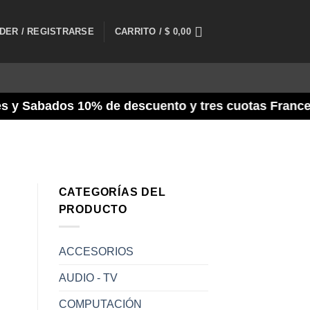
DER / REGISTRARSE
CARRITO /
$
0,00
s 10% de descuento y tres cuotas Frances /// Mierc
NOTICIAS
Escaneo de seguridad – S
CATEGORÍAS DEL
¿Sabías que pueden hackear tu computadora 
PRODUCTO
cuentas, contraseñ
ACCESORIOS
CONTINUAR LEY
AUDIO - TV
COMPUTACIÓN