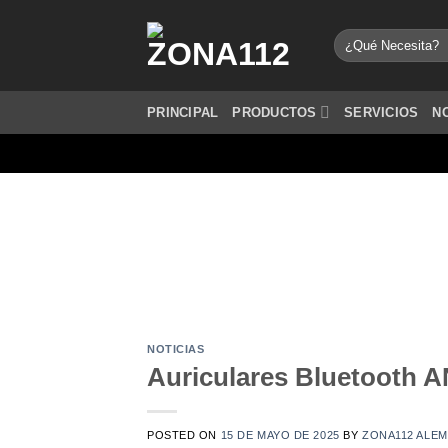
Saltar
al
Buscar
por:
contenido
PRINCIPAL
PRODUCTOS
SERVICIOS
N
CÁM
Llegó a Zona112 la Cámara Ins
NOTICIAS
Auriculares Bluetooth A
POSTED ON
15 DE MAYO DE 2025
BY
ZONA112 ALEM