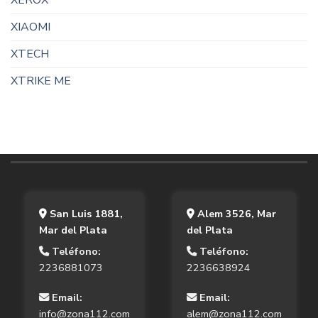
XIAOMI
XTECH
XTRIKE ME
San Luis 1881,
Alem 3526, Mar
Mar del Plata
del Plata
Teléfono:
Teléfono:
2236881073
2236638924
Email:
Email:
info@zona112.com
alem@zona112.com