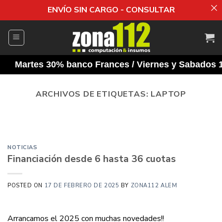
ENVÍO SIN CARGO - CONSULTAR
Saltar
al
contenido
Martes 30% banco Frances / Viernes y Sabados 10% de
ARCHIVOS DE ETIQUETAS:
LAPTOP
NOTICIAS
CÁMARA
INSTANTÁNEA
NOTICIAS
Financiación desde 6 hasta 36 cuotas
Llegó a Zona112 la Cámara Instantánea Kids y
es el regalo perfecto para este día[...]
POSTED ON
17 DE FEBRERO DE 2025
BY
ZONA112 ALEM
CONTINUAR LEYENDO
→
Arrancamos el 2025 con muchas novedades!!