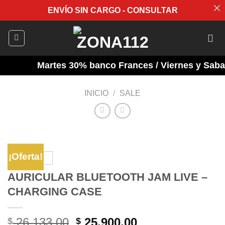
ENVÍO SIN CARGO - CONSULTAR
Saltar
al
contenido
Martes 30% banco Frances / Viernes y Sabado
INICIO
/
SALE
¡Oferta!
AURICULAR BLUETOOTH JAM LIVE –
CHARGING CASE
El
El
26.133,00
25.900,00
$
$