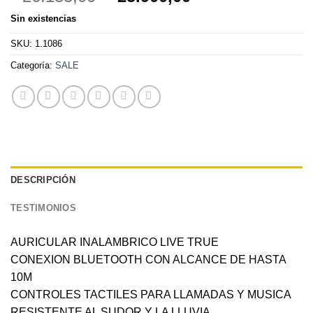
precio
precio
Sin existencias
original
actual
era:
es:
SKU:
1.1086
$ 26.133,00.
$ 25.900,00.
Categoría:
SALE
DESCRIPCIÓN
TESTIMONIOS
AURICULAR INALAMBRICO LIVE TRUE
CONEXION BLUETOOTH CON ALCANCE DE HASTA
10M
CONTROLES TACTILES PARA LLAMADAS Y MUSICA
RESISTENTE AL SUDOR Y LA LLUVIA