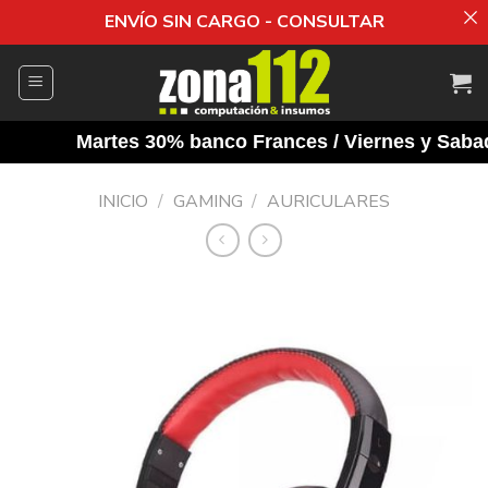
ENVÍO SIN CARGO - CONSULTAR
Saltar
al
contenido
Martes 30% banco Frances / Viernes y Sabado
INICIO
/
GAMING
/
AURICULARES