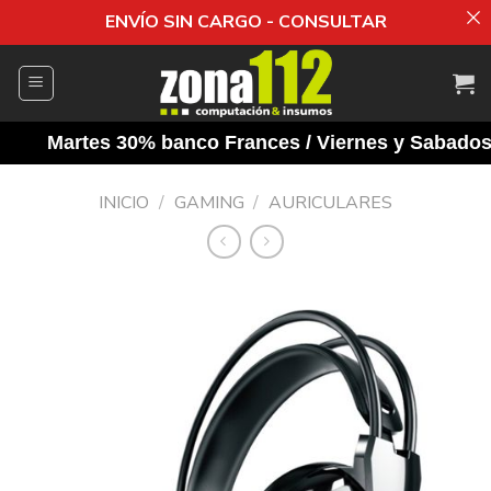
ENVÍO SIN CARGO - CONSULTAR
Saltar
al
contenido
Martes 30% banco Frances / Viernes y Sabados 10
INICIO
/
GAMING
/
AURICULARES