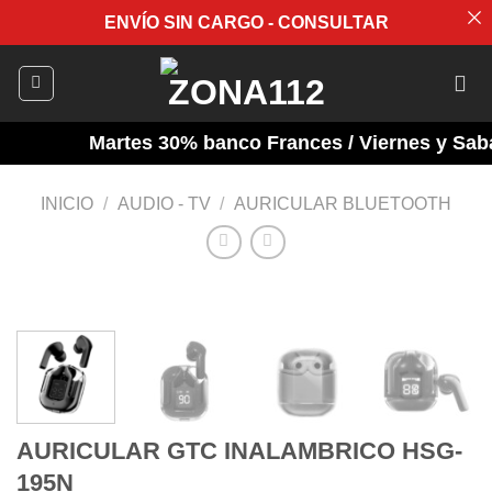
ENVÍO SIN CARGO - CONSULTAR
Saltar
al
contenido
Martes 30% banco Frances / Viernes y Sabad
INICIO
/
AUDIO - TV
/
AURICULAR BLUETOOTH
AURICULAR GTC INALAMBRICO HSG-
195N