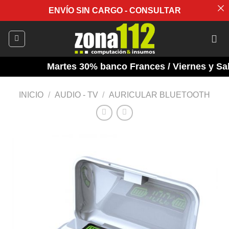
ENVÍO SIN CARGO - CONSULTAR
Saltar
al
contenido
Martes 30% banco Frances / Viernes y Saba
INICIO
/
AUDIO - TV
/
AURICULAR BLUETOOTH