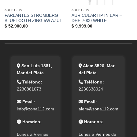
AUDIO - TV
AUDIO - TV
PARLANTES STROMBERG
AURICULAR HP IN EAR –
BLUETOOTH ZING 5W AZUL
DHE-7000 WHITE
$
52.900,00
$
9.999,00
San Luis 1881,
Alem 3526, Mar
Mar del Plata
del Plata
Teléfono:
Teléfono:
2236881073
2236638924
Email:
Email:
info@zona112.com
alem@zona112.com
Horarios:
Horarios:
Lunes a Viernes
Lunes a Viernes de