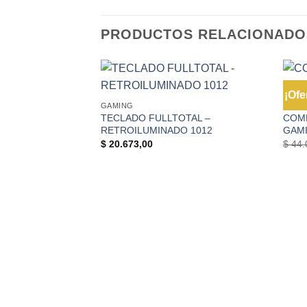
PRODUCTOS RELACIONADO
+
+
¡Ofe
GAMING
GAMI
TECLADO FULLTOTAL –
COM
RETROILUMINADO 1012
GAM
$
20.673,00
$
44.