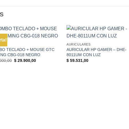
S
+
rta!
NG
AURICULARES
BO TECLADO + MOUSE GTC
AURICULAR HP GAMER – DHE-
ING CBG-018 NEGRO
8011UM CON LUZ
El
El
000,00
$
29.900,00
$
59.531,00
precio
precio
original
actual
era:
es:
$ 44.000,00.
$ 29.900,00.