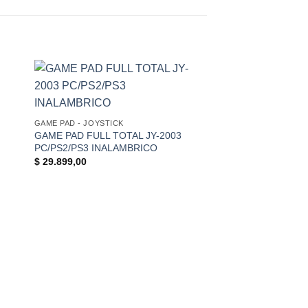
+
GAME PAD - JOYSTICK
GAME PAD FULL TOTAL JY-2003
PC/PS2/PS3 INALAMBRICO
$
29.899,00
+
AURICULARES
AURICULAR GAMER
KONIGSAIGG – K80
$
14.742,00