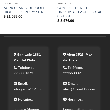
AUDIO - TV
AUDIO - TV
AURICULAR BLUETOOTH
CONTROL REMOTO
HIGH ELECTRIC 727 PINK
UNIVERSAL TV FULLTOTAL
05-1001
$
21.088,00
$
8.576,00
San Luis 1881,
Alem 3526, Mar
Mar del Plata
del Plata
Teléfono:
Teléfono:
2236881073
2236638924
Email:
Email:
info@zona112.com
alem@zona112.com
Horarios:
Horarios:
Lunes a Viernes
Lunes a Viernes de