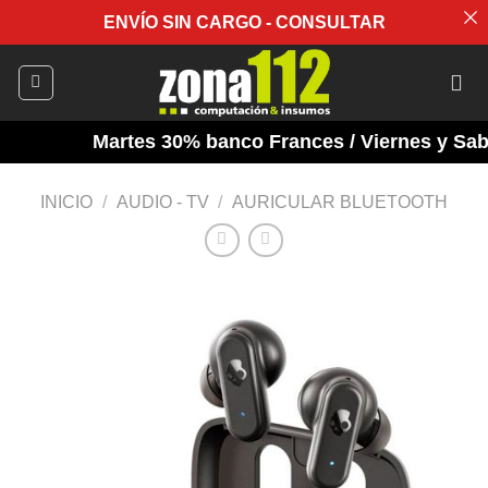
ENVÍO SIN CARGO - CONSULTAR
Saltar
al
contenido
Martes 30% banco Frances / Viernes y Sabad
INICIO
/
AUDIO - TV
/
AURICULAR BLUETOOTH