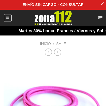
ENVÍO SIN CARGO - CONSULTAR
Saltar
al
contenido
Martes 30% banco Frances / Viernes y Sabado
INICIO
/
SALE