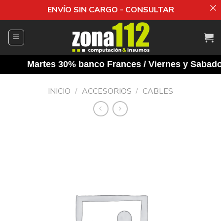
ENVÍO SIN CARGO - CONSULTAR
Saltar
al
contenido
Martes 30% banco Frances / Viernes y Sabados 
INICIO
/
ACCESORIOS
/
CABLES