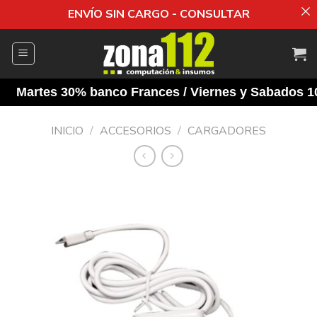
ENVÍO SIN CARGO - CONSULTAR
Saltar
al
contenido
Martes 30% banco Frances / Viernes y Sabados 10% 
INICIO
/
ACCESORIOS
/
CARGADORES