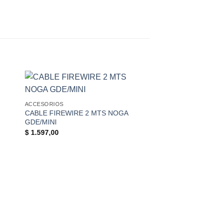
+
ACCESORIOS
CABLE FIREWIRE 2 MTS NOGA
GDE/MINI
$
1.597,00
+
ACCESORIOS
CABLE ALIMENTACI
$
7.999,00