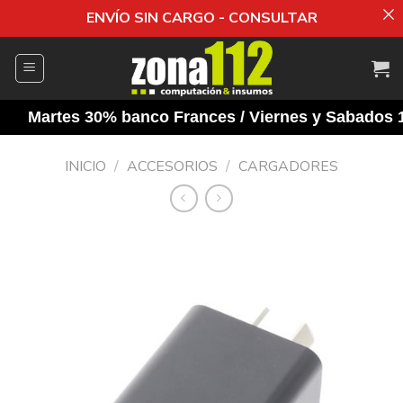
ENVÍO SIN CARGO - CONSULTAR
Saltar
al
contenido
Martes 30% banco Frances / Viernes y Sabados 10%
INICIO
/
ACCESORIOS
/
CARGADORES