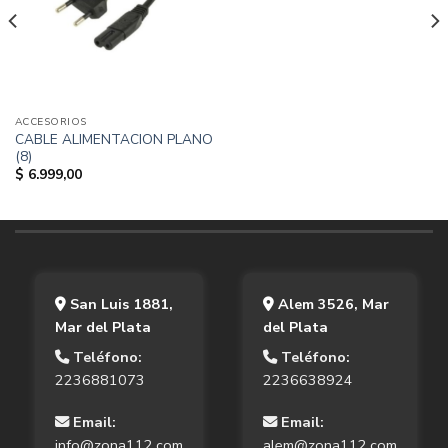
ACCESORIOS
CABLE ALIMENTACION PLANO
(8)
$
6.999,00
San Luis 1881,
Alem 3526, Mar
Mar del Plata
del Plata
Teléfono:
Teléfono:
2236881073
2236638924
Email:
Email:
info@zona112.com
alem@zona112.com