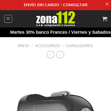
ENVÍO SIN CARGO - CONSULTAR
Saltar
al
contenido
Martes 30% banco Frances / Viernes y Sabados 10
INICIO
/
ACCESORIOS
/
CARGADORES