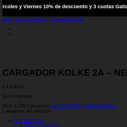
 y Viernes 10% de descuento y 3 cuotas Galicia /// 
Inicio
/
ACCESORIOS
/
CARGADORES
CARGADOR KOLKE 2A – NE
$
4.638,00
Sin existencias
SKU:
4.285
Categorías:
ACCESORIOS
,
CARGADORES
Categorías del producto
ACCESORIOS
ADAPTADORES