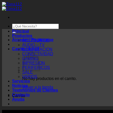
Saltar
al
contenido
Buscar
por:
Principal
Productos
Acceder / Registrarse
ACCESORIOS
AUDIO – TV
Carrito /
$
0,00
COMPUTACIÓN
CONECTIVIDAD
GAMING
IMPRESION
PERIFERICOS
SALE
VARIOS
No hay productos en el carrito.
Servicios
Noticias
Volver a la tienda
Testimonios de Clientes
Contacto
Carrito
Ayuda