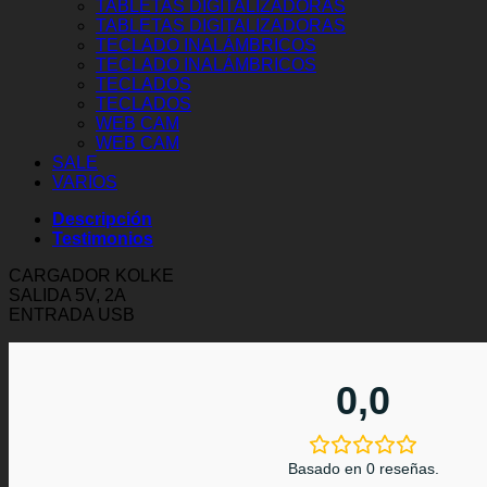
TABLETAS DIGITALIZADORAS
TABLETAS DIGITALIZADORAS
TECLADO INALÁMBRICOS
TECLADO INALÁMBRICOS
TECLADOS
TECLADOS
WEB CAM
WEB CAM
SALE
VARIOS
Descripción
Testimonios
CARGADOR KOLKE
SALIDA 5V, 2A
ENTRADA USB
0,0
Basado en 0 reseñas.