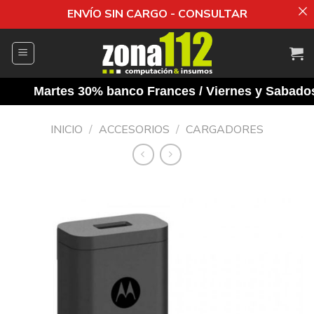
ENVÍO SIN CARGO - CONSULTAR
Saltar
al
contenido
Martes 30% banco Frances / Viernes y Sabados 1
INICIO
/
ACCESORIOS
/
CARGADORES