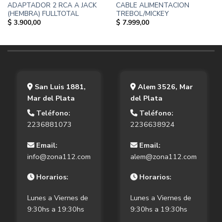
ADAPTADOR 2 RCA A JACK
CABLE ALIMENTACION
(HEMBRA) FULLTOTAL
TREBOL/MICKEY
$
3.900,00
$
7.999,00
San Luis 1881,
Alem 3526, Mar
Mar del Plata
del Plata
Teléfono:
Teléfono:
2236881073
2236638924
Email:
Email:
info@zona112.com
alem@zona112.com
Horarios:
Horarios:
Lunes a Viernes de
Lunes a Viernes de
9:30hs a 19:30hs
9:30hs a 19:30hs