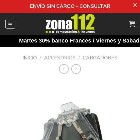
ENVÍO SIN CARGO - CONSULTAR
Saltar
al
contenido
Martes 30% banco Frances / Viernes y Sabados 
INICIO
/
ACCESORIOS
/
CARGADORES