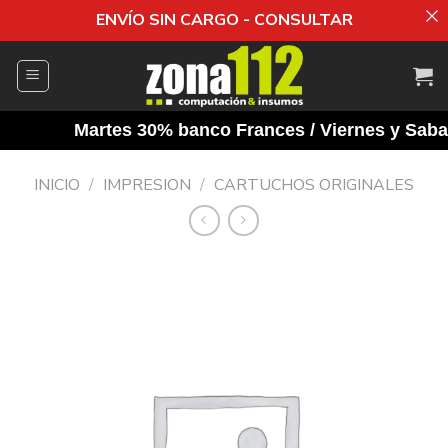
ENVÍO SIN CARGO - CONSULTAR
Saltar
al
contenido
Martes 30% banco Frances / Viernes y Sabado
INICIO
/
IMPRESION
/
CARTUCHOS ORIGINALES