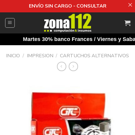
ENVÍO SIN CARGO - CONSULTAR
Saltar
al
contenido
Martes 30% banco Frances / Viernes y Sabado
INICIO
/
IMPRESION
/
CARTUCHOS ALTERNATIVOS