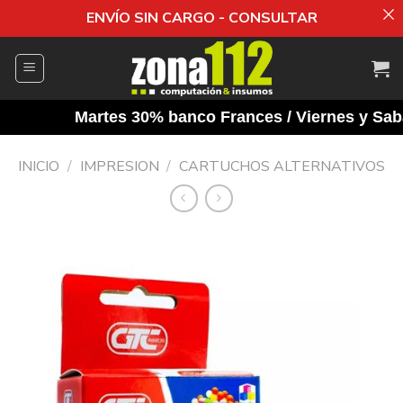
ENVÍO SIN CARGO - CONSULTAR
Saltar
al
contenido
Martes 30% banco Frances / Viernes y Sabado
INICIO
/
IMPRESION
/
CARTUCHOS ALTERNATIVOS