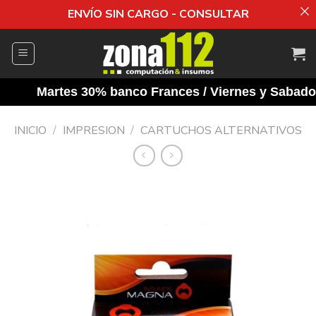
ENVÍO SIN CARGO - CONSULTAR
Saltar
al
contenido
Martes 30% banco Frances / Viernes y Sabados 1
INICIO
/
IMPRESION
/
CARTUCHOS ALTERNATIVOS