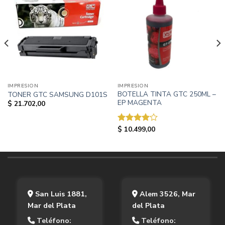
IMPRESION
IMPRESION
BOTELLA TINTA GTC 250ML –
TONER GTC SAMSUNG D101S
EP MAGENTA
$
21.702,00
$
10.499,00
Valorado
con
4.00
de 5
San Luis 1881,
Alem 3526, Mar
Mar del Plata
del Plata
Teléfono:
Teléfono: