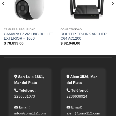
CAMARAS SEGURIDAD
CONECTIVIDAD
CAMARA EZVIZ H8C BULLET
ROUTER TP-LINK ARCHER
EXTERIOR – 1080
C64 AC1200
$
78.899,00
$
92.046,00
San Luis 1881,
Alem 3526, Mar
Mar del Plata
del Plata
Teléfono:
Teléfono:
2236881073
2236638924
Email:
Email:
info@zona112.com
alem@zona112.com