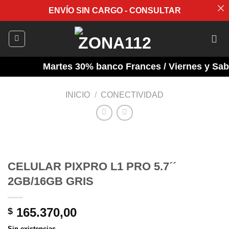
ENVÍO SIN CARGO - CONSULTAR
Saltar
al
contenido
Martes 30% banco Frances / Viernes y Sabad
INICIO
/
CONECTIVIDAD
CELULAR PIXPRO L1 PRO 5.7´´
2GB/16GB GRIS
165.370,00
$
Sin existencias