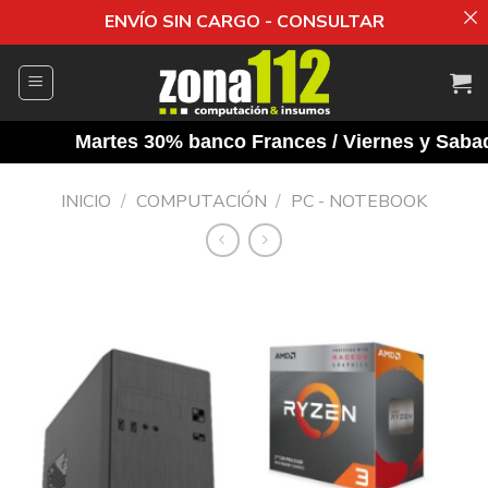
ENVÍO SIN CARGO - CONSULTAR
Saltar
al
contenido
Martes 30% banco Frances / Viernes y Sabados
INICIO
/
COMPUTACIÓN
/
PC - NOTEBOOK