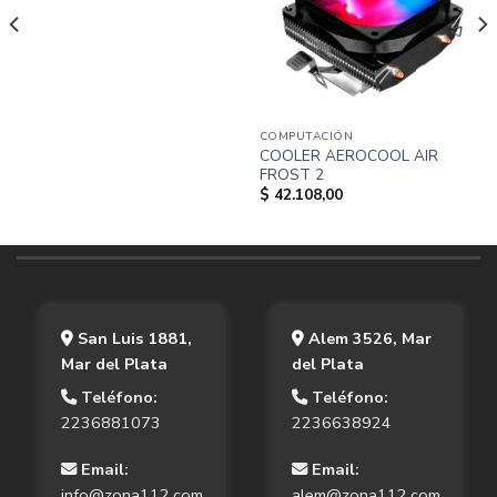
COMPUTACIÓN
COOLER AEROCOOL AIR
FROST 2
$
42.108,00
San Luis 1881,
Alem 3526, Mar
Mar del Plata
del Plata
Teléfono:
Teléfono:
2236881073
2236638924
Email:
Email:
info@zona112.com
alem@zona112.com