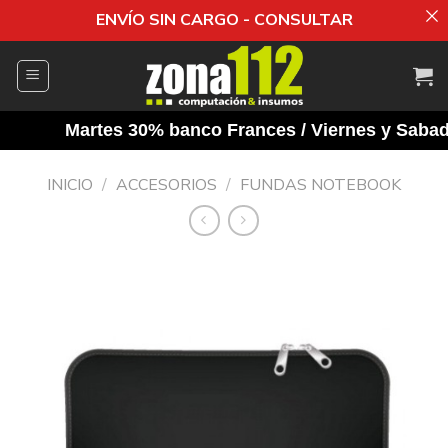
ENVÍO SIN CARGO - CONSULTAR
Saltar
al
contenido
Martes 30% banco Frances / Viernes y Sabados
INICIO
/
ACCESORIOS
/
FUNDAS NOTEBOOK