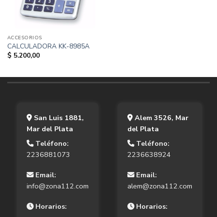
ACCESORIOS
CALCULADORA KK-8985A
$
5.200,00
San Luis 1881,
Alem 3526, Mar
Mar del Plata
del Plata
Teléfono:
Teléfono:
2236881073
2236638924
Email:
Email:
info@zona112.com
alem@zona112.com
Horarios:
Horarios: