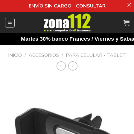
ENVÍO SIN CARGO - CONSULTAR
Saltar
al
contenido
Martes 30% banco Frances / Viernes y Sabados
INICIO
/
ACCESORIOS
/
PARA CELULAR - TABLET