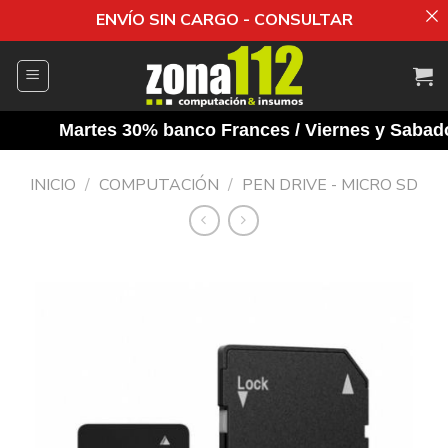
ENVÍO SIN CARGO - CONSULTAR
Saltar
al
contenido
Martes 30% banco Frances / Viernes y Sabados 
INICIO
/
COMPUTACIÓN
/
PEN DRIVE - MICRO SD