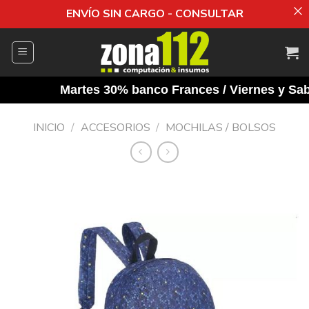
ENVÍO SIN CARGO - CONSULTAR
Saltar
al
contenido
Martes 30% banco Frances / Viernes y Sabad
INICIO
/
ACCESORIOS
/
MOCHILAS / BOLSOS