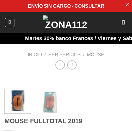
ENVÍO SIN CARGO - CONSULTAR
Saltar
al
contenido
Martes 30% banco Frances / Viernes y Sabad
INICIO
/
PERIFERICOS
/
MOUSE
MOUSE FULLTOTAL 2019