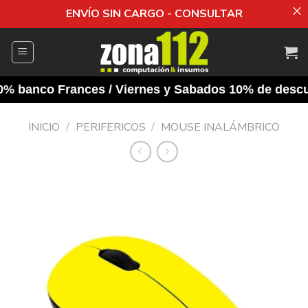
ENVÍO SIN CARGO - CONSULTAR
Saltar
al
contenido
 banco Frances / Viernes y Sabados 10% de descuento
INICIO
/
PERIFERICOS
/
MOUSE INALÁMBRICO