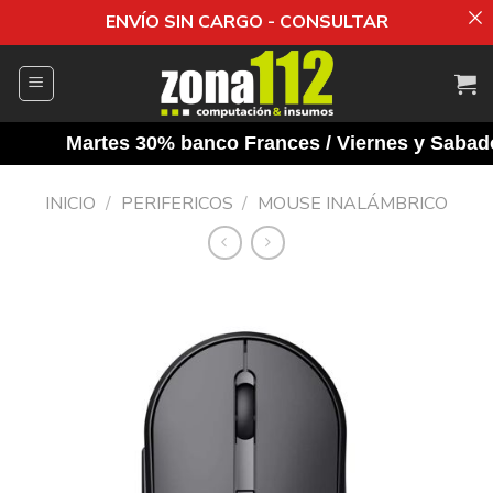
ENVÍO SIN CARGO - CONSULTAR
Saltar
al
contenido
Martes 30% banco Frances / Viernes y Sabados 
INICIO
/
PERIFERICOS
/
MOUSE INALÁMBRICO