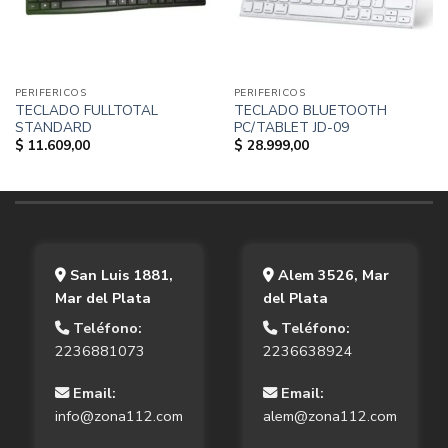
PERIFERICOS
PERIFERICOS
TECLADO FULLTOTAL
TECLADO BLUETOOTH
STANDARD
PC/TABLET JD-09
$
11.609,00
$
28.999,00
San Luis 1881,
Alem 3526, Mar
Mar del Plata
del Plata
Teléfono:
Teléfono:
2236881073
2236638924
Email:
Email:
info@zona112.com
alem@zona112.com