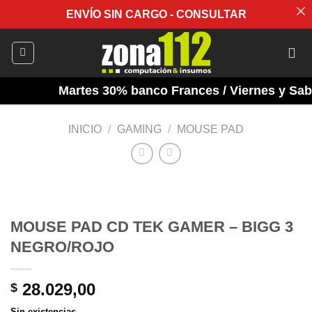
ENVÍO SIN CARGO - CONSULTAR
Saltar
al
contenido
Martes 30% banco Frances / Viernes y Sabad
INICIO
/
GAMING
/
MOUSE PAD
MOUSE PAD CD TEK GAMER – BIGG 3
NEGRO/ROJO
28.029,00
$
Sin existencias