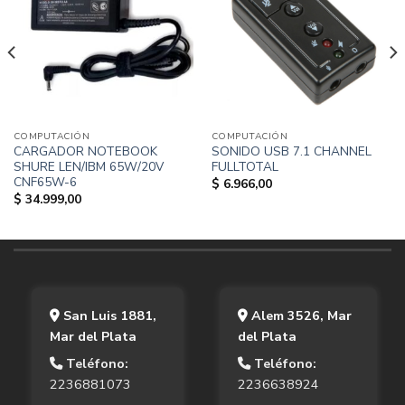
COMPUTACIÓN
COMPUTACIÓN
CARGADOR NOTEBOOK
SONIDO USB 7.1 CHANNEL
SHURE LEN/IBM 65W/20V
FULLTOTAL
CNF65W-6
$
6.966,00
$
34.999,00
San Luis 1881,
Alem 3526, Mar
Mar del Plata
del Plata
Teléfono:
Teléfono:
2236881073
2236638924