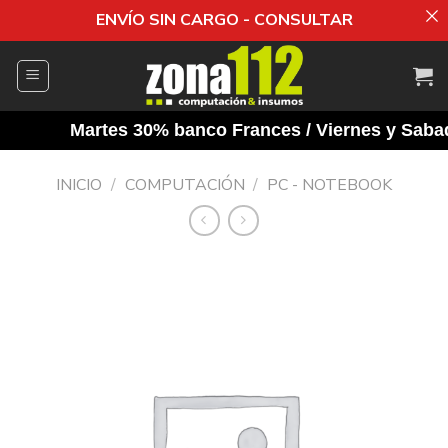
ENVÍO SIN CARGO - CONSULTAR
Saltar
al
contenido
Martes 30% banco Frances / Viernes y Sabados
INICIO
/
COMPUTACIÓN
/
PC - NOTEBOOK