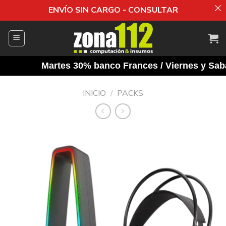
ENVÍO SIN CARGO - CONSULTAR
Saltar
al
contenido
Martes 30% banco Frances / Viernes y Sabado
INICIO
/
PACKS